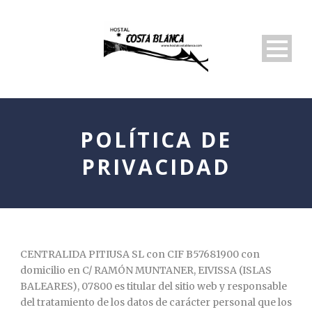
POLÍTICA DE
PRIVACIDAD
CENTRALIDA PITIUSA SL con CIF B57681900 con
domicilio en C/ RAMÓN MUNTANER, EIVISSA (ISLAS
BALEARES), 07800 es titular del sitio web y responsable
del tratamiento de los datos de carácter personal que los