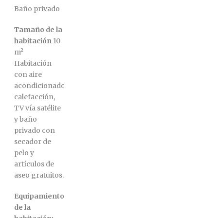
Baño privado
Tamaño de la
habitación
10
m²
Habitación
con aire
acondicionado,
calefacción,
TV vía satélite
y baño
privado con
secador de
pelo y
artículos de
aseo gratuitos.
Equipamiento
de la