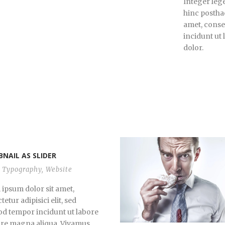
Integer lege
hinc posthac
amet, consec
incidunt ut
dolor.
NAIL AS SLIDER
Typography
,
Website
ipsum dolor sit amet,
etur adipisici elit, sed
d tempor incidunt ut labore
ore magna aliqua. Vivamus...