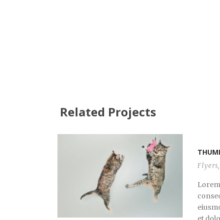
Related Projects
THUMB
Flyers
,
Lorem 
consect
eiusmo
et dol