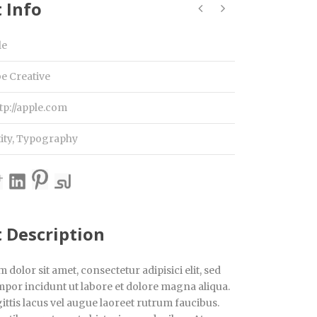
 Info
le
e Creative
tp://apple.com
ity
,
Typography
t Description
dolor sit amet, consectetur adipisici elit, sed
por incidunt ut labore et dolore magna aliqua.
ttis lacus vel augue laoreet rutrum faucibus.