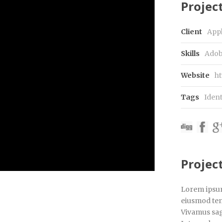
Project
Client
App
Skills
Adob
Website
ht
Tags
Ident
Projec
Lorem ipsum 
eiusmod tem
Vivamus sagi