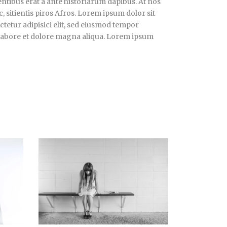
ntibus erat a ante historiarum dapibus. At nos
, sitientis piros Afros. Lorem ipsum dolor sit
tetur adipisici elit, sed eiusmod tempor
 labore et dolore magna aliqua. Lorem ipsum